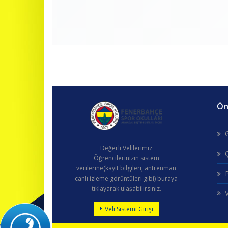
Öne
G
Değerli Velilerimiz
Öğrencilerinizin sistem
verilerine(kayıt bilgileri, antrenman
P
canlı izleme görüntüleri gibi) buraya
tıklayarak ulaşabilirsiniz.
V
Veli Sistemi Girişi