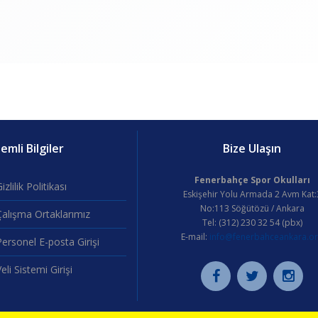
mli Bilgiler
Bize Ulaşın
Fenerbahçe Spor Okulları
izlilik Politikası
Eskişehir Yolu Armada 2 Avm Kat:
No:113 Söğütözü / Ankara
Çalışma Ortaklarımız
Tel: (312) 230 32 54 (pbx)
E-mail:
info@fenerbahceankara.o
ersonel E-posta Girişi
eli Sistemi Girişi