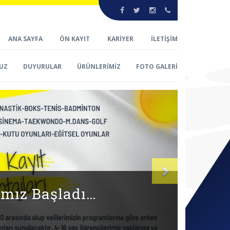
ANA SAYFA
ÖN KAYIT
KARİYER
İLETİŞİM
UZ
DUYURULAR
ÜRÜNLERİMİZ
FOTO GALERİ
Sonraki
Z BAŞLADI…