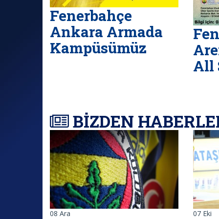
Fenerbahçe
Ankara Armada
Fen
Kampüsümüz
Are
All
BİZDEN HABERLE
08
Ara
07
Eki