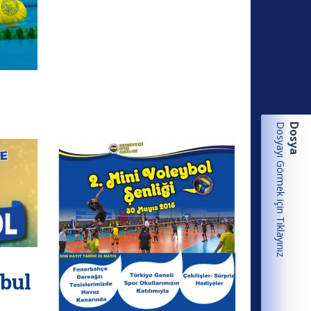
Dosyayı Görmek için Tıklayınız
Dosya
nbul
s