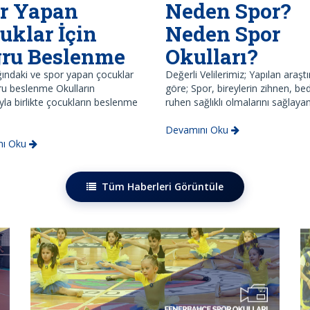
r Yapan
Neden Spor?
uklar İçin
Neden Spor
ru Beslenme
Okulları?
ındaki ve spor yapan çocuklar
Değerli Velilerimiz; Yapılan araşt
ru beslenme Okulların
göre; Spor, bireylerin zihnen, b
yla birlikte çocukların beslenme
ruhen sağlıklı olmalarını sağlayan
Devamını Oku
nı Oku
Tüm Haberleri Görüntüle