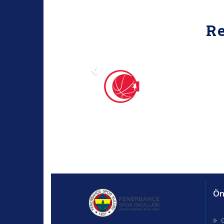
R
Öne
G