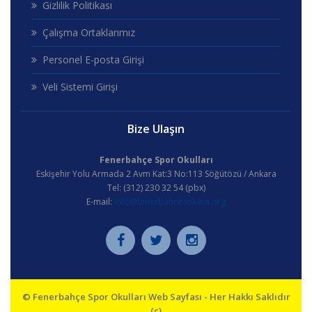
Gizlilik Politikası
Çalışma Ortaklarımız
Personel E-posta Girişi
Veli Sistemi Girişi
Bize Ulaşın
Fenerbahçe Spor Okulları
Eskişehir Yolu Armada 2 Avm Kat:3 No:113 Söğütözü / Ankara
Tel: (312) 230 32 54 (pbx)
E-mail:
info@fenerbahceankara.org
© Fenerbahçe Spor Okulları Web Sayfası - Her Hakkı Saklıdır
(c)