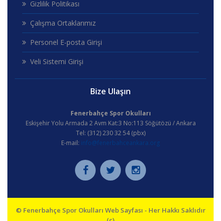
Gizlilik Politikası
Çalışma Ortaklarımız
Personel E-posta Girişi
Veli Sistemi Girişi
Bize Ulaşın
Fenerbahçe Spor Okulları
Eskişehir Yolu Armada 2 Avm Kat:3 No:113 Söğütözü / Ankara
Tel: (312) 230 32 54 (pbx)
E-mail:
info@fenerbahceankara.org
© Fenerbahçe Spor Okulları Web Sayfası - Her Hakkı Saklıdır
(c)