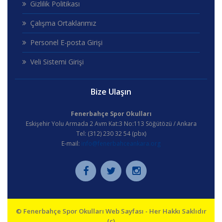
Gizlilik Politikası
Çalışma Ortaklarımız
Personel E-posta Girişi
Veli Sistemi Girişi
Bize Ulaşın
Fenerbahçe Spor Okulları
Eskişehir Yolu Armada 2 Avm Kat:3 No:113 Söğütözü / Ankara
Tel: (312) 230 32 54 (pbx)
E-mail:
info@fenerbahceankara.org
© Fenerbahçe Spor Okulları Web Sayfası - Her Hakkı Saklıdır
(c)