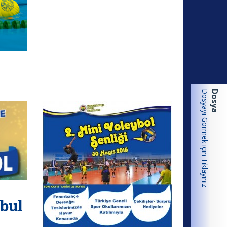
Dosyayı Görmek için Tıklayınız
Dosya
nbul
s