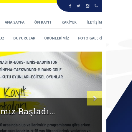
ANA SAYFA
ÖN KAYIT
KARİYER
İLETİŞİM
UZ
DUYURULAR
ÜRÜNLERİMİZ
FOTO GALERİ
Sonraki
Z BAŞLADI…