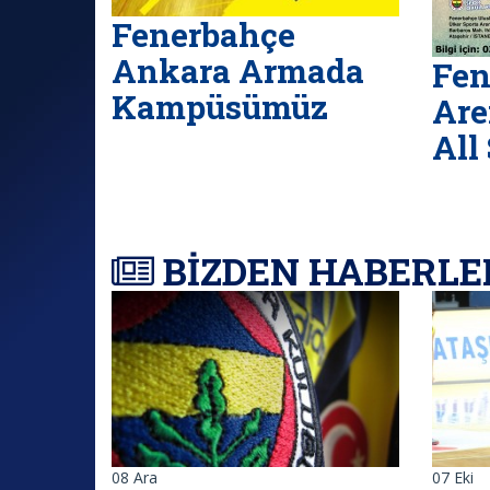
Fenerbahçe
Ankara Armada
Fen
Kampüsümüz
Are
All
BİZDEN HABERLE
08
Ara
07
Eki