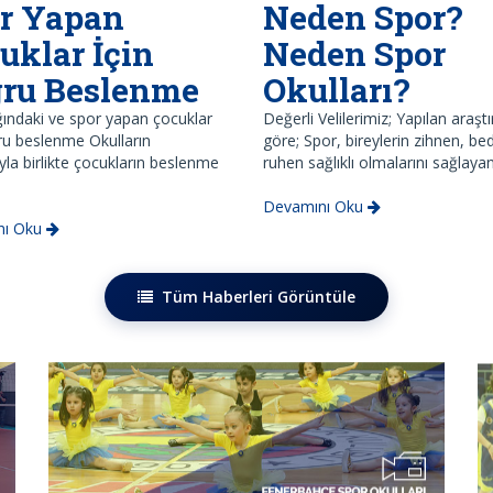
r Yapan
Neden Spor?
uklar İçin
Neden Spor
ru Beslenme
Okulları?
ındaki ve spor yapan çocuklar
Değerli Velilerimiz; Yapılan araşt
ru beslenme Okulların
göre; Spor, bireylerin zihnen, b
yla birlikte çocukların beslenme
ruhen sağlıklı olmalarını sağlayan
Devamını Oku
nı Oku
Tüm Haberleri Görüntüle