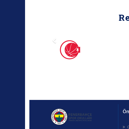
R
Öne
G