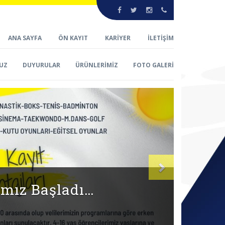
ANA SAYFA
ÖN KAYIT
KARİYER
İLETİŞİM
UZ
DUYURULAR
ÜRÜNLERİMİZ
FOTO GALERİ
Sonraki
Z BAŞLADI…