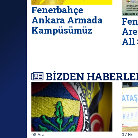
Fenerbahçe
Ankara Armada
Fen
Kampüsümüz
Are
All
BİZDEN HABERLE
08
Ara
07
Eki