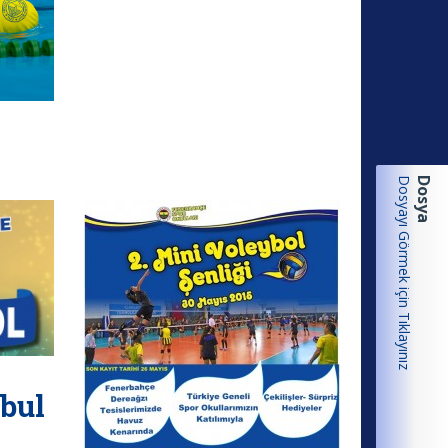
Dosyayı Görmek için Tıklayınız
Dosya
nbul
s