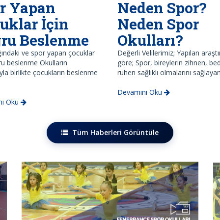
r Yapan
Neden Spor?
uklar İçin
Neden Spor
ru Beslenme
Okulları?
ındaki ve spor yapan çocuklar
Değerli Velilerimiz; Yapılan araşt
ru beslenme Okulların
göre; Spor, bireylerin zihnen, b
yla birlikte çocukların beslenme
ruhen sağlıklı olmalarını sağlayan
Devamını Oku
nı Oku
Tüm Haberleri Görüntüle