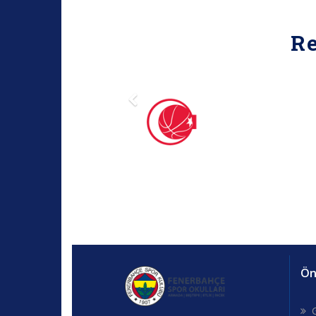
R
Öne
G