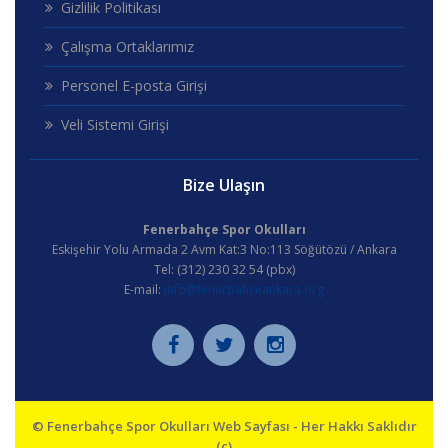
Gizlilik Politikası
Çalışma Ortaklarımız
Personel E-posta Girişi
Veli Sistemi Girişi
Bize Ulaşın
Fenerbahçe Spor Okulları
Eskişehir Yolu Armada 2 Avm Kat:3 No:113 Söğütözü / Ankara
Tel: (312) 230 32 54 (pbx)
E-mail:
info@fenerbahceankara.org
© Fenerbahçe Spor Okulları Web Sayfası - Her Hakkı Saklıdır
(c)