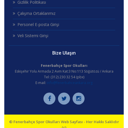
Gizlilik Politikası
Çalışma Ortaklarımız
Personel E-posta Girişi
Veli Sistemi Girişi
Bize Ulaşın
Fenerbahçe Spor Okulları
Eskişehir Yolu Armada 2 Avm Kat:3 No:113 Söğütözü / Ankara
Tel: (312) 230 32 54 (pbx)
E-mail:
info@fenerbahceankara.org
© Fenerbahçe Spor Okulları Web Sayfası - Her Hakkı Saklıdır
(c)