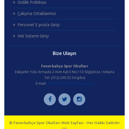
Gizlilik Politikası
Çalışma Ortaklarımız
Personel E-posta Girişi
Veli Sistemi Girişi
Bize Ulaşın
Fenerbahçe Spor Okulları
Eskişehir Yolu Armada 2 Avm Kat:3 No:113 Söğütözü / Ankara
Tel: (312) 230 32 54 (pbx)
E-mail:
info@fenerbahceankara.org
© Fenerbahçe Spor Okulları Web Sayfası - Her Hakkı Saklıdır
(c)